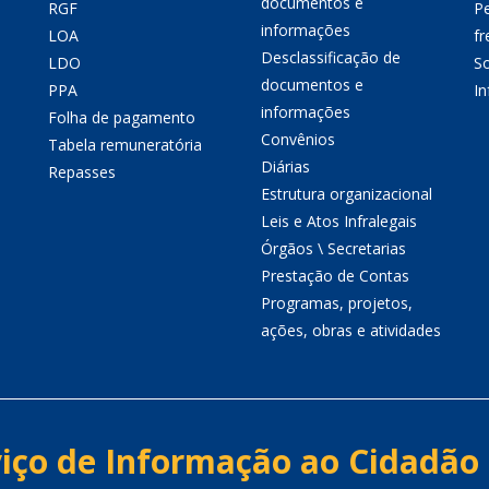
documentos e
RGF
P
informações
LOA
fr
Desclassificação de
LDO
So
documentos e
PPA
I
informações
Folha de pagamento
Convênios
Tabela remuneratória
Diárias
Repasses
Estrutura organizacional
Leis e Atos Infralegais
Órgãos \ Secretarias
Prestação de Contas
Programas, projetos,
ações, obras e atividades
iço de Informação ao Cidadão 