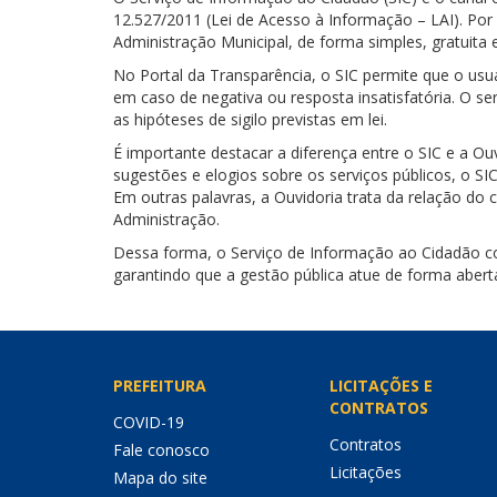
12.527/2011 (Lei de Acesso à Informação – LAI). Por
Administração Municipal, de forma simples, gratuita e
No Portal da Transparência, o SIC permite que o usu
em caso de negativa ou resposta insatisfatória. O ser
as hipóteses de sigilo previstas em lei.
É importante destacar a diferença entre o SIC e a O
sugestões e elogios sobre os serviços públicos, o SI
Em outras palavras, a Ouvidoria trata da relação d
Administração.
Dessa forma, o Serviço de Informação ao Cidadão con
garantindo que a gestão pública atue de forma abert
PREFEITURA
LICITAÇÕES E
CONTRATOS
COVID-19
Contratos
Fale conosco
Licitações
Mapa do site