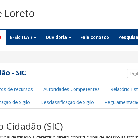
e Loreto
9
E-Sic (LAI)
Ouvidoria
Fale conosco
Pesquis
ão - SIC
Pesq
zos de recursos
Autoridades Competentes
Relatório Est
icação de Sigilo
Desclassificação de Sigilo
Regulamentaçã
o Cidadão (SIC)
icial destinado a garantir o direito constitucional de acesso às info