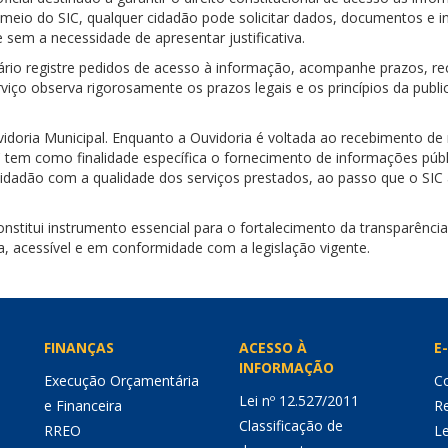
 meio do SIC, qualquer cidadão pode solicitar dados, documentos e 
 sem a necessidade de apresentar justificativa.
ário registre pedidos de acesso à informação, acompanhe prazos, re
viço observa rigorosamente os prazos legais e os princípios da public
uvidoria Municipal. Enquanto a Ouvidoria é voltada ao recebimento 
C tem como finalidade específica o fornecimento de informações públ
o cidadão com a qualidade dos serviços prestados, ao passo que o S
stitui instrumento essencial para o fortalecimento da transparência
a, acessível e em conformidade com a legislação vigente.
FINANÇAS
ACESSO À
E-
INFORMAÇÃO
Execução Orçamentária
Co
Lei nº 12.527/2011
e Financeira
Re
Classificação de
RREO
Le