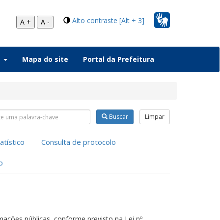
Alto contraste [Alt + 3]
A +
A -
a
Mapa do site
Portal da Prefeitura
uisar nas abas
Buscar
Limpar
atístico
Consulta de protocolo
o
rmações públicas, conforme previsto na Lei nº