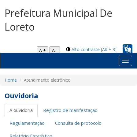
Prefeitura Municipal De
Loreto
Alto contraste [Alt + 3]
A +
A -
Toggl
navig
Home
Atendimento eletrônico
Ouvidoria
A ouvidoria
Registro de manifestação
Regulamentação
Consulta de protocolo
Relatório Estatístico